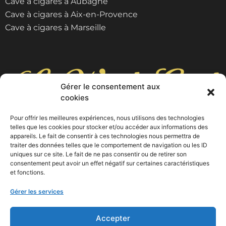
Cave à cigares à Aubagne
Cave à cigares à Aix-en-Provence
Cave à cigares à Marseille
Gérer le consentement aux
cookies
Pour offrir les meilleures expériences, nous utilisons des technologies
telles que les cookies pour stocker et/ou accéder aux informations des
appareils. Le fait de consentir à ces technologies nous permettra de
9 cours Foch, 13400 Aubagne
traiter des données telles que le comportement de navigation ou les ID
uniques sur ce site. Le fait de ne pas consentir ou de retirer son
04 42 03 10 53
consentement peut avoir un effet négatif sur certaines caractéristiques
et fonctions.
Gérer les services
Accepter