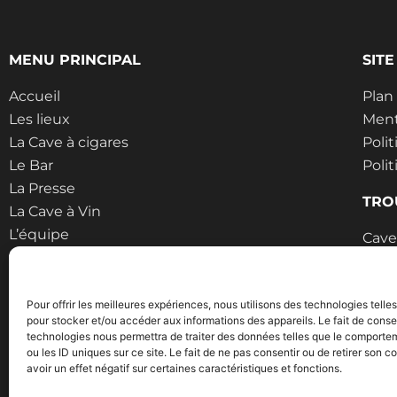
MENU PRINCIPAL
SIT
Accueil
Plan
Les lieux
Ment
La Cave à cigares
Polit
Le Bar
Poli
La Presse
TRO
La Cave à Vin
L’équipe
Cave
Contact
Cave
Cave 
Pour offrir les meilleures expériences, nous utilisons des technologies telle
pour stocker et/ou accéder aux informations des appareils. Le fait de conse
technologies nous permettra de traiter des données telles que le comporte
ou les ID uniques sur ce site. Le fait de ne pas consentir ou de retirer son
avoir un effet négatif sur certaines caractéristiques et fonctions.
Copyright © 2026 Le Week End | Réalisé avec
à Au