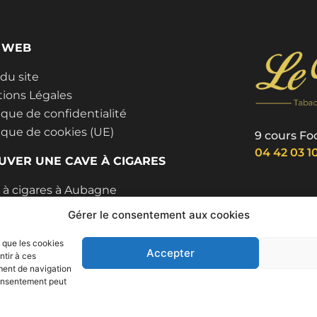
E WEB
 du site
ions Légales
ique de confidentialité
tique de cookies (UE)
9 cours F
04 42 03 1
UVER UNE CAVE À CIGARES
 à cigares à Aubagne
 à cigares à Aix-en-Provence
Gérer le consentement aux cookies
à cigares à Marseille
s que les cookies
Accepter
ntir à ces
ment de navigation
 consentement peut
bagne par
Camoin Marketing