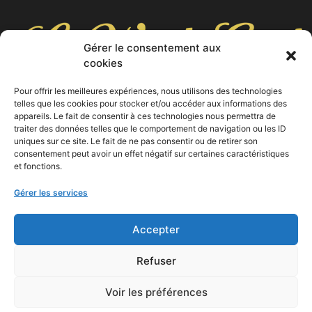
Gérer le consentement aux
cookies
Pour offrir les meilleures expériences, nous utilisons des technologies
telles que les cookies pour stocker et/ou accéder aux informations des
appareils. Le fait de consentir à ces technologies nous permettra de
9 cours Foch, 13400 Aubagne
traiter des données telles que le comportement de navigation ou les ID
uniques sur ce site. Le fait de ne pas consentir ou de retirer son
04 42 03 10 53
consentement peut avoir un effet négatif sur certaines caractéristiques
et fonctions.
Gérer les services
Accepter
Refuser
Copyright © 2026 Le Week End | Réalisé avec
à
Aubagne par
Camoin Marketing
Voir les préférences