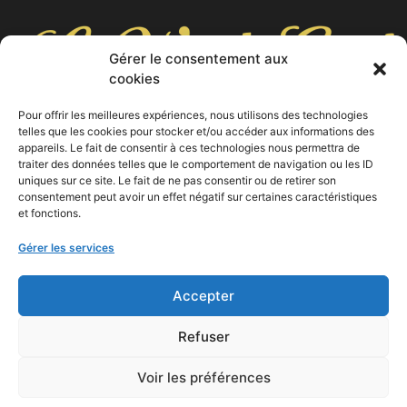
Gérer le consentement aux
cookies
Pour offrir les meilleures expériences, nous utilisons des technologies
telles que les cookies pour stocker et/ou accéder aux informations des
appareils. Le fait de consentir à ces technologies nous permettra de
9 cours Foch, 13400 Aubagne
traiter des données telles que le comportement de navigation ou les ID
uniques sur ce site. Le fait de ne pas consentir ou de retirer son
04 42 03 10 53
consentement peut avoir un effet négatif sur certaines caractéristiques
et fonctions.
Gérer les services
Accepter
Refuser
Copyright © 2026 Le Week End | Réalisé avec
à
Aubagne par
Camoin Marketing
Voir les préférences