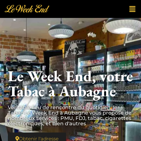
Le Week End, votre
Tabac à Aubagne
Véritable lieu de rencontre du quotidien, le
Tabac Le Week End à Aubagne vous propose de
nombreux services : PMU, FDJ, tabac, cigarettes
électroniques, et bien d'autres
Obtenir l'adresse